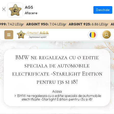
AGS
Deschide
Afacere
9:
7.42 LEI/gr
ARGINT 950:
7.04 LEI/gr
ARGINT 925:
6.86 LEI/gr
ARG
Romanian
BMW ne regaleaza cu o editie
speciala de automobile
electrificate -Starlight Edition
pentru i3s si i8!
Acasa
BMW ne regaleaza cu o editie speciala de automobile
electrificate -Starlight Edition pentru i3s si i8!