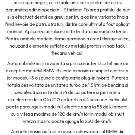
auriu spre negru, cu irizarile unui cer instelat, de aici si
denumirea editiei speciale – Starlight. Fixarea prafului de aur
s-a efectuat destul de greu, pentru a obtine varianta finala
fiind nevoie de patru straturi, dintre care ultimul a fost aplicat
manual. Aplicarea aurului nu este limitata numai la exterior.
Pentru ambele modele, firma germana a creat finisaje unice,
incluzand elemente suflate cu metalul pretios in habitaclul
fiecarui vehicul.
Automobilele ies in evidenta si prin caracteristici tehnice de
exceptie: modelul BMW i3s este o masina complet electrica,
iar modelul i8 dispune o configuratie plug-in hybrid. Puterea
totala dezvoltata de unitatea turbo de 1.5 litri pe benzina si
cea electrica este de 374 de cai putere si permite o
acceleratie de la 0 la 100 de km/h in 4.4 secunde. Vehiculul
poate parcurge in modul full electric pana la 55 de kilometri,
cu o viteza maxima de 120 de km/h iar in modul obisnuit
viteza masinii poate ajunge la 250 de km/h.
Ambele masini au fost expuse in showroom-ul BMW din