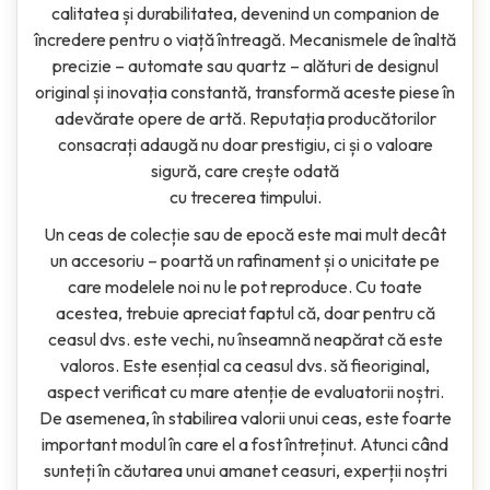
calitatea și durabilitatea, devenind un companion de
încredere pentru o viață întreagă. Mecanismele de înaltă
precizie – automate sau quartz – alături de designul
original și inovația constantă, transformă aceste piese în
adevărate opere de artă. Reputația producătorilor
consacrați adaugă nu doar prestigiu, ci și o valoare
sigură, care crește odată
cu trecerea timpului.
Un ceas de colecție sau de epocă este mai mult decât
un accesoriu – poartă un rafinament și o unicitate pe
care modelele noi nu le pot reproduce. Cu toate
acestea, trebuie apreciat faptul că, doar pentru că
ceasul dvs. este vechi, nu înseamnă neapărat că este
valoros. Este esențial ca ceasul dvs. să fieoriginal,
aspect verificat cu mare atenție de evaluatorii noștri.
De asemenea, în stabilirea valorii unui ceas, este foarte
important modul în care el a fost întreținut. Atunci când
sunteți în căutarea unui amanet ceasuri, experții noștri