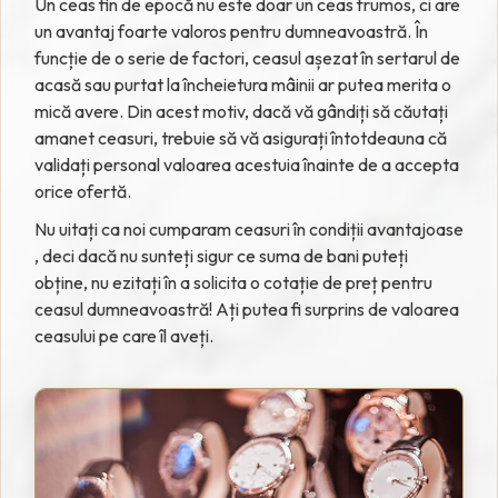
Un ceas fin de epocă nu este doar un ceas frumos, ci are
un avantaj foarte valoros pentru dumneavoastră. În
funcție de o serie de factori, ceasul așezat în sertarul de
acasă sau purtat la încheietura mâinii ar putea merita o
mică avere. Din acest motiv, dacă vă gândiți să căutați
amanet ceasuri, trebuie să vă asigurați întotdeauna că
validați personal valoarea acestuia înainte de a accepta
orice ofertă.
Nu uitați ca noi cumparam ceasuri în condiții avantajoase
, deci dacă nu sunteți sigur ce suma de bani puteți
obține, nu ezitați în a solicita o cotație de preț pentru
ceasul dumneavoastră! Ați putea fi surprins de valoarea
ceasului pe care îl aveți.