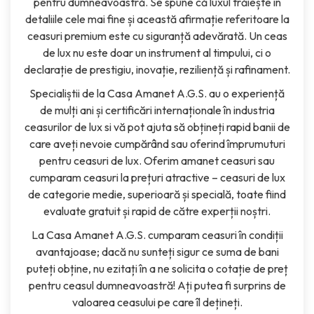
pentru dumneavoastră. Se spune că luxul trăiește în
detaliile cele mai fine și această afirmație referitoare la
ceasuri premium este cu siguranță adevărată. Un ceas
de lux nu este doar un instrument al timpului, ci o
declarație de prestigiu, inovație, reziliență și rafinament.
Specialiștii de la Casa Amanet A.G.S. au o experiență
de mulți ani și certificări internaționale în industria
ceasurilor de lux si vă pot ajuta să obțineți rapid banii de
care aveți nevoie cumpărând sau oferind împrumuturi
pentru ceasuri de lux. Oferim amanet ceasuri sau
cumparam ceasuri la prețuri atractive – ceasuri de lux
de categorie medie, superioară și specială, toate fiind
evaluate gratuit și rapid de către experții noștri.
La Casa Amanet A.G.S. cumparam ceasuri în condiții
avantajoase; dacă nu sunteți sigur ce suma de bani
puteți obține, nu ezitați în a ne solicita o cotație de preț
pentru ceasul dumneavoastră! Ați putea fi surprins de
valoarea ceasului pe care îl dețineți.