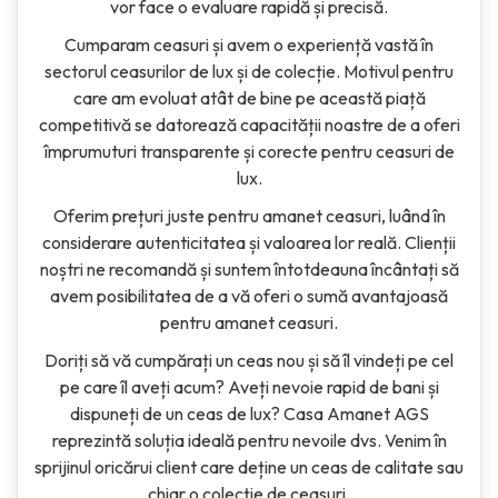
vor face o evaluare rapidă și precisă.
Cumparam ceasuri și avem o experiență vastă în
sectorul ceasurilor de lux și de colecție. Motivul pentru
care am evoluat atât de bine pe această piață
competitivă se datorează capacității noastre de a oferi
împrumuturi transparente și corecte pentru ceasuri de
lux.
Oferim prețuri juste pentru amanet ceasuri, luând în
considerare autenticitatea și valoarea lor reală. Clienții
noștri ne recomandă și suntem întotdeauna încântați să
avem posibilitatea de a vă oferi o sumă avantajoasă
pentru amanet ceasuri.
Doriți să vă cumpărați un ceas nou și să îl vindeți pe cel
pe care îl aveți acum? Aveți nevoie rapid de bani și
dispuneți de un ceas de lux? Casa Amanet AGS
reprezintă soluția ideală pentru nevoile dvs. Venim în
sprijinul oricărui client care deține un ceas de calitate sau
chiar o colecție de ceasuri.