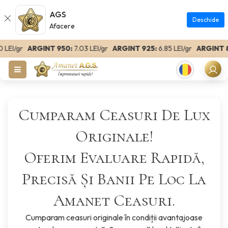
AGS
Deschide
Afacere
r
ARGINT 950:
7.03 LEI/gr
ARGINT 925:
6.85 LEI/gr
ARGINT 800:
5
Romanian
Cumparam Ceasuri De Lux
Originale!
Oferim Evaluare Rapidă,
Precisă Și Banii Pe Loc La
Amanet Ceasuri.
Cumparam ceasuri originale în condiții avantajoase