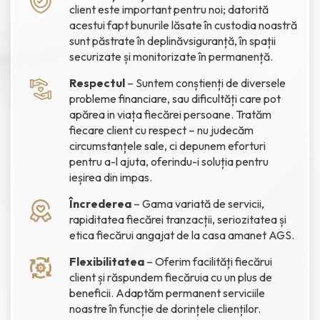
client este important pentru noi; datorită
acestui fapt bunurile lăsate în custodia noastră
sunt păstrate în deplinăvsiguranță, în spații
securizate și monitorizate în permanență.
Respectul
– Suntem conștienți de diversele
probleme financiare, sau dificultăți care pot
apărea in viața fiecărei persoane. Tratăm
fiecare client cu respect – nu judecăm
circumstanțele sale, ci depunem eforturi
pentru a-l ajuta, oferindu-i soluția pentru
ieșirea din impas.
Încrederea
– Gama variată de servicii,
rapiditatea fiecărei tranzacții, seriozitatea și
etica fiecărui angajat de la casa amanet AGS.
Flexibilitatea
– Oferim facilități fiecărui
client și răspundem fiecăruia cu un plus de
beneficii. Adaptăm permanent serviciile
noastre în funcție de dorințele clienților.