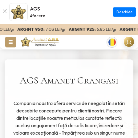
AGS
Deschide
Afacere
r
ARGINT 950:
7.03 LEI/gr
ARGINT 925:
6.85 LEI/gr
ARGINT 800:
5.
Romanian
AGS Amanet Crangasi
Compania noastra ofera servicii de neegalat în setări
deosebite concepute pentru clientii nostri. Fiecare
dintre locațiile noastre meticulos curatate reflectă
același angajament față de sofisticare, încredere și
valoare excepțională – împărțirea sub un singur nume