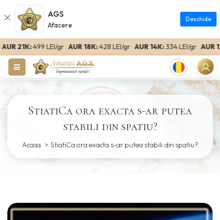
AGS
Deschide
Afacere
R 21K:
499 LEI/gr
AUR 18K:
428 LEI/gr
AUR 14K:
334 LEI/gr
AUR 12K
Romanian
StiatiCa ora exacta s-ar putea
stabili din spatiu?
Acasa
StiatiCa ora exacta s-ar putea stabili din spatiu?