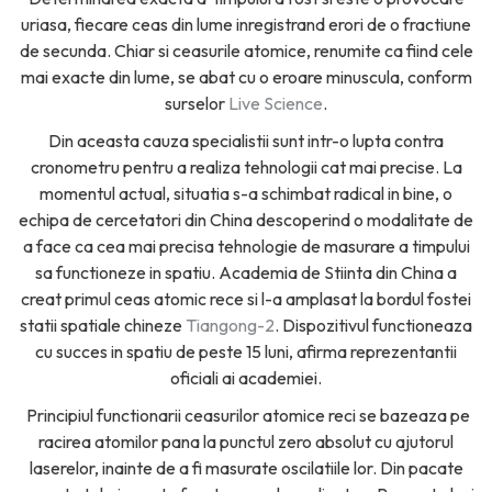
uriasa, fiecare ceas din lume inregistrand erori de o fractiune
de secunda. Chiar si ceasurile atomice, renumite ca fiind cele
mai exacte din lume, se abat cu o eroare minuscula, conform
surselor
Live Science
.
Din aceasta cauza specialistii sunt intr-o lupta contra
cronometru pentru a realiza tehnologii cat mai precise. La
momentul actual, situatia s-a schimbat radical in bine, o
echipa de cercetatori din China descoperind o modalitate de
a face ca cea mai precisa tehnologie de masurare a timpului
sa functioneze in spatiu. Academia de Stiinta din China a
creat primul ceas atomic rece si l-a amplasat la bordul fostei
statii spatiale chineze
Tiangong-2
. Dispozitivul functioneaza
cu succes in spatiu de peste 15 luni, afirma reprezentantii
oficiali ai academiei.
Principiul functionarii ceasurilor atomice reci se bazeaza pe
racirea atomilor pana la punctul zero absolut cu ajutorul
laserelor, inainte de a fi masurate oscilatiile lor. Din pacate