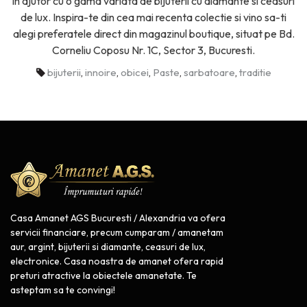
in ajutor cu o gama variata de bijuterii cu diamante si ceasuri
de lux. Inspira-te din cea mai recenta colectie si vino sa-ti
alegi preferatele direct din magazinul boutique, situat pe Bd.
Corneliu Coposu Nr. 1C, Sector 3, Bucuresti.
bijuterii
,
innoire
,
obicei
,
Paste
,
sarbatoare
,
traditie
Casa Amanet AGS Bucuresti / Alexandria va ofera
servicii financiare, precum cumparam / amanetam
aur, argint, bijuterii si diamante, ceasuri de lux,
electronice. Casa noastra de amanet ofera rapid
preturi atractive la obiectele amanetate. Te
asteptam sa te convingi!