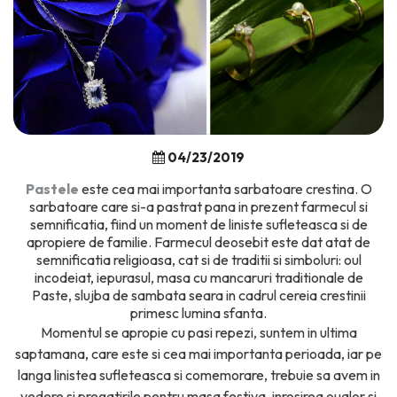
04/23/2019
Pastele
este cea mai importanta sarbatoare crestina. O
sarbatoare care si-a pastrat pana in prezent farmecul si
semnificatia, fiind un moment de liniste sufleteasca si de
apropiere de familie. Farmecul deosebit este dat atat de
semnificatia religioasa, cat si de traditii si simboluri: oul
incodeiat, iepurasul, masa cu mancaruri traditionale de
Paste, slujba de sambata seara in cadrul cereia crestinii
primesc lumina sfanta.
Momentul se apropie cu pasi repezi, suntem in ultima
saptamana, care este si cea mai importanta perioada, iar pe
langa linistea sufleteasca si comemorare, trebuie sa avem in
vedere si pregatirile pentru masa festiva, inrosirea oualor si