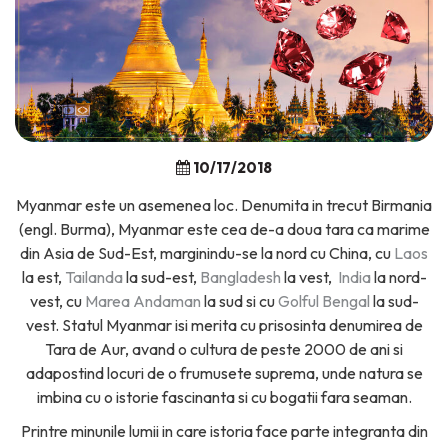
10/17/2018
Myanmar este un asemenea loc. Denumita in trecut Birmania
(engl. Burma), Myanmar este cea de-a doua tara ca marime
din Asia de Sud-Est, marginindu-se la nord cu China, cu
Laos
la est,
Tailanda
la sud-est,
Bangladesh
la vest,
India
la nord-
vest, cu
Marea Andaman
la sud si cu
Golful Bengal
la sud-
vest. Statul Myanmar isi merita cu prisosinta denumirea de
Tara de Aur, avand o cultura de peste 2000 de ani si
adapostind locuri de o frumusete suprema, unde natura se
imbina cu o istorie fascinanta si cu bogatii fara seaman.
Printre minunile lumii in care istoria face parte integranta din