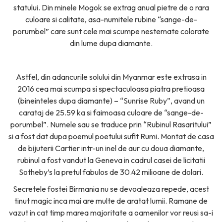
statului. Din minele Mogok se extrag anual pietre de o rara
culoare si calitate, asa-numitele rubine “sange-de-
porumbel” care sunt cele mai scumpe nestemate colorate
din lume dupa diamante.
Astfel, din adancurile solului din Myanmar este extrasa in
2016 cea mai scumpa si spectaculoasa piatra pretioasa
(bineinteles dupa diamante) – “Sunrise Ruby”, avand un
carataj de 25.59 ka si faimoasa culoare de “sange-de-
porumbel”. Numele sau se traduce prin “Rubinul Rasaritului”
si a fost dat dupa poemul poetului sufit Rumi. Montat de casa
de bijuterii Cartier intr-un inel de aur cu doua diamante,
rubinul a fost vandut la Geneva in cadrul casei de licitatii
Sotheby’s la pretul fabulos de 30.42 milioane de dolari.
Secretele fostei Birmania nu se devoaleaza repede, acest
tinut magic inca mai are multe de aratat lumii. Ramane de
vazut in cat timp marea majoritate a oamenilor vor reusi sa-i