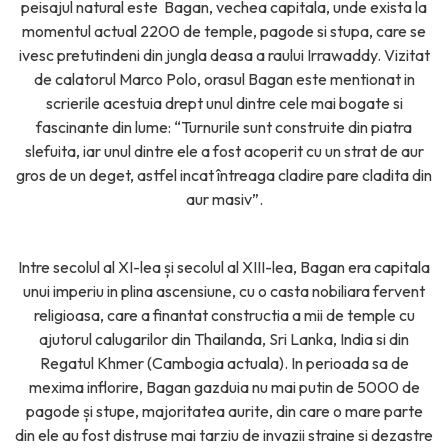
peisajul natural este Bagan, vechea capitala, unde exista la
momentul actual 2200 de temple, pagode si stupa, care se
ivesc pretutindeni din jungla deasa a raului Irrawaddy. Vizitat
de calatorul Marco Polo, orasul Bagan este mentionat in
scrierile acestuia drept unul dintre cele mai bogate si
fascinante din lume: “Turnurile sunt construite din piatra
slefuita, iar unul dintre ele a fost acoperit cu un strat de aur
gros de un deget, astfel incat întreaga cladire pare cladita din
aur masiv”.
Intre secolul al XI-lea și secolul al XIII-lea, Bagan era capitala
unui imperiu in plina ascensiune, cu o casta nobiliara fervent
religioasa, care a finantat constructia a mii de temple cu
ajutorul calugarilor din Thailanda, Sri Lanka, India si din
Regatul Khmer (Cambogia actuala). In perioada sa de
mexima inflorire, Bagan gazduia nu mai putin de 5000 de
pagode și stupe, majoritatea aurite, din care o mare parte
din ele au fost distruse mai tarziu de invazii straine si dezastre