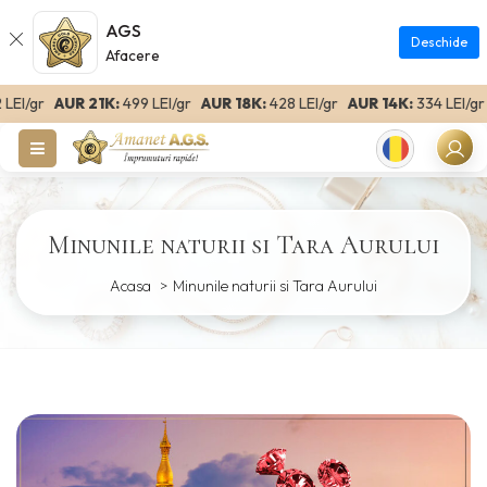
AGS
Deschide
Afacere
I/gr
AUR 21K:
499 LEI/gr
AUR 18K:
428 LEI/gr
AUR 14K:
334 LEI/gr
AU
Romanian
Minunile naturii si Tara Aurului
Acasa
Minunile naturii si Tara Aurului