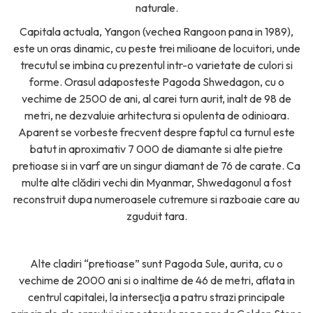
naturale.
Capitala actuala, Yangon (vechea Rangoon pana in 1989),
este un oras dinamic, cu peste trei milioane de locuitori, unde
trecutul se imbina cu prezentul intr-o varietate de culori si
forme. Orasul adaposteste Pagoda Shwedagon, cu o
vechime de 2500 de ani, al carei turn aurit, inalt de 98 de
metri, ne dezvaluie arhitectura si opulenta de odinioara.
Aparent se vorbeste frecvent despre faptul ca turnul este
batut in aproximativ 7 000 de diamante si alte pietre
pretioase si in varf are un singur diamant de 76 de carate. Ca
multe alte clădiri vechi din Myanmar, Shwedagonul a fost
reconstruit dupa numeroasele cutremure si razboaie care au
zguduit tara.
Alte cladiri “pretioase” sunt Pagoda Sule, aurita, cu o
vechime de 2000 ani si o inaltime de 46 de metri, aflata in
centrul capitalei, la intersecţia a patru strazi principale