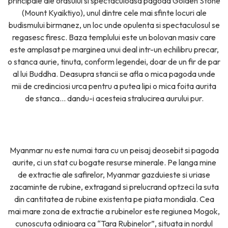
principale ale orasului si spectaculoasa pagoda Golden Stone
(Mount Kyaiktiyo), unul dintre cele mai sfinte locuri ale
budismului birmanez, un loc unde opulenta si spectaculosul se
regasesc firesc. Baza templului este un bolovan masiv care
este amplasat pe marginea unui deal intr-un echilibru precar,
o stanca aurie, tinuta, conform legendei, doar de un fir de par
al lui Buddha. Deasupra stancii se afla o mica pagoda unde
mii de credinciosi urca pentru a putea lipi o mica foita aurita
de stanca… dandu-i acesteia stralucirea aurului pur.
Myanmar nu este numai tara cu un peisaj deosebit si pagoda
aurite, ci un stat cu bogate resurse minerale. Pe langa mine
de extractie ale safirelor, Myanmar gazduieste si uriase
zacaminte de rubine, extragand si prelucrand optzeci la suta
din cantitatea de rubine existenta pe piata mondiala. Cea
mai mare zona de extractie a rubinelor este regiunea Mogok,
cunoscuta odinioara ca “Tara Rubinelor”, situata in nordul