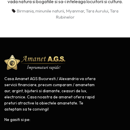
vada natura si bogatiile si sa-i inteleaga locuitorii si cultura.
Birmania
,
minunile naturii
,
Myanmar
,
Tara Aurului
,
Tara
Rubinelor
Casa Amanet AGS Bucuresti / Alexandria va ofera
servicii financiare, precum cumparam / amanetam
aur, argint, bijuterii si diamante, ceasuri de lux,
electronice. Casa noastra de amanet ofera rapid
preturi atractive la obiectele amanetate. Te
asteptam sa te convingi!
Ne gasiti si pe: