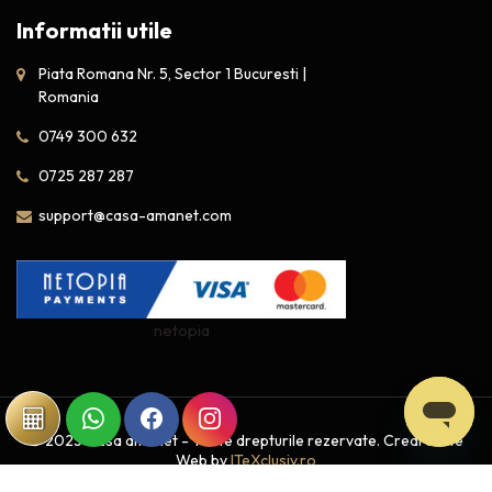
Informatii utile
Piata Romana Nr. 5, Sector 1 Bucuresti |
Romania
0749 300 632
0725 287 287
support@casa-amanet.com
netopia
© 2025 Casa amanet - Toate drepturile rezervate. Creare Site
Web by
ITeXclusiv.ro