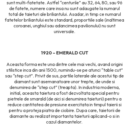
sunt multi-fatetate. Astfel “centurile” au 32, 64, 80, sau 96
de fatete, numere care insa nu sunt adaugate la numarul
total de taieturi ale briliantului. Asadar, in timp ce numarul
fatetelor briliantului este standard, proportiile sale (inaltimea
coroanei, unghiul sau adancimea pavilionului) nu sunt
universale.
1920 – EMERALD CUT
Aceasta forma este una dintre cele mai vechi, avand origini
stilistice inca din anii 1500, numindu-se pe atunci “table cut”
sau “step cut”. Privit de sus, partile laterale ale acestui tip de
diamant sunt asemanatoare unor trepte, de unde si
denumirea de “step cut” (treapta). In industria moderna,
initial, aceasta taietura a fost dezvoltata special pentru
pietrele de smarald (de aici si denumirea taieturii) pentru a
reduce cantitatea de presiune exercitata in timpul taierii si
pentru a proteja piatra de ciobire. Dupa care, taietorii de
diamante au realizat importanta taieturii aplicand-o si in
cazul diamantelor.