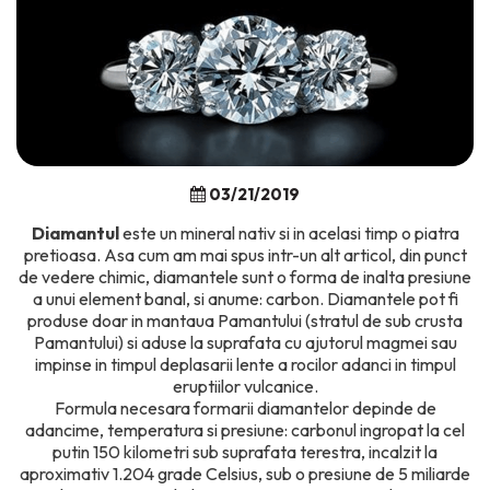
03/21/2019
Diamantul
este un mineral nativ si in acelasi timp o piatra
pretioasa. Asa cum am mai spus intr-un alt articol, din punct
de vedere chimic, diamantele sunt o forma de inalta presiune
a unui element banal, si anume: carbon. Diamantele pot fi
produse doar in mantaua Pamantului (stratul de sub crusta
Pamantului) si aduse la suprafata cu ajutorul magmei sau
impinse in timpul deplasarii lente a rocilor adanci in timpul
eruptiilor vulcanice.
Formula necesara formarii diamantelor depinde de
adancime, temperatura si presiune: carbonul ingropat la cel
putin 150 kilometri sub suprafata terestra, incalzit la
aproximativ 1.204 grade Celsius, sub o presiune de 5 miliarde