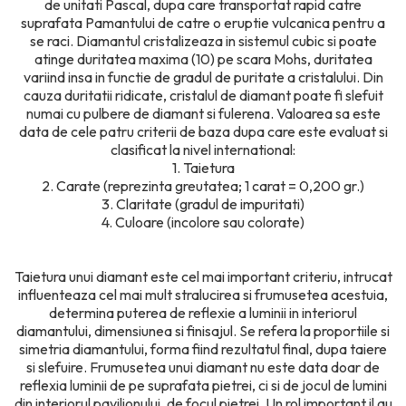
de unitati Pascal, dupa care transportat rapid catre
suprafata Pamantului de catre o eruptie vulcanica pentru a
se raci. Diamantul cristalizeaza in sistemul cubic si poate
atinge duritatea maxima (10) pe scara Mohs, duritatea
variind insa in functie de gradul de puritate a cristalului. Din
cauza duritatii ridicate, cristalul de diamant poate fi slefuit
numai cu pulbere de diamant si fulerena. Valoarea sa este
data de cele patru criterii de baza dupa care este evaluat si
clasificat la nivel international:
1. Taietura
2. Carate (reprezinta greutatea; 1 carat = 0,200 gr.)
3. Claritate (gradul de impuritati)
4. Culoare (incolore sau colorate)
Taietura unui diamant este cel mai important criteriu, intrucat
influenteaza cel mai mult stralucirea si frumusetea acestuia,
determina puterea de reflexie a luminii in interiorul
diamantului, dimensiunea si finisajul. Se refera la proportiile si
simetria diamantului, forma fiind rezultatul final, dupa taiere
si slefuire. Frumusetea unui diamant nu este data doar de
reflexia luminii de pe suprafata pietrei, ci si de jocul de lumini
din interiorul pavilionului, de focul pietrei. Un rol important il au