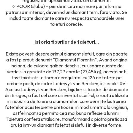
regaseste in aproximativ 35% din diamante.
✧
POOR (slaba) – pierde in cea mai mare parte lumina
patrunsa in interior, devenind un diamant tern, fara viata. Se
includ toate diamante care nu respecta standardele unei
taieturi corecte.
Istoria tipurilor de taieturi…
Exista povesti despre primul diamant slefuit, care din pacate
a fost pierdut, denumit “Diamantul Florentin”. Avand origine
Indiana, de culoare galben deschis, cu usoare nuante de
verde si o greutate de 137,27 carate (27,454 g), acesta ar fi
fost taiat intr- o forma neregulata, cu 126 de fatete pe
ambele parti, de catre Lodewyk van Bercken, in secolul XV.
Acelasi Lodewyk van Bercken, bijutier si taietor de diamante
din Bruges, a fost cel care a inventat scaif-ul, o roata utilizata
in industria de taiere a diamantelor, care permite lustruirea
fatetelor acestei pietre pretioase, in mod simetric la unghiuri,
astfel incat sa permita cea mai buna reflexie a luminii.
Taietura confera stralucire, transformand o piatra pretioasa
bruta intr-un diamant fatetat si slefuit in diverse forme.