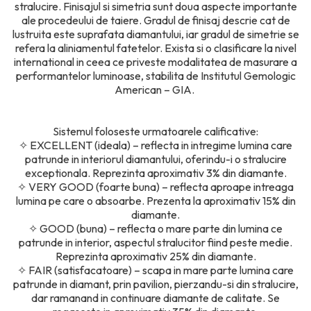
stralucire. Finisajul si simetria sunt doua aspecte importante
ale procedeului de taiere. Gradul de finisaj descrie cat de
lustruita este suprafata diamantului, iar gradul de simetrie se
refera la aliniamentul fatetelor. Exista si o clasificare la nivel
international in ceea ce priveste modalitatea de masurare a
performantelor luminoase, stabilita de Institutul Gemologic
American – GIA.
Sistemul foloseste urmatoarele calificative:
✧
EXCELLENT (ideala) – reflecta in intregime lumina care
patrunde in interiorul diamantului, oferindu-i o stralucire
exceptionala. Reprezinta aproximativ 3% din diamante.
✧
VERY GOOD (foarte buna) – reflecta aproape intreaga
lumina pe care o absoarbe. Prezenta la aproximativ 15% din
diamante.
✧
GOOD (buna) – reflecta o mare parte din lumina ce
patrunde in interior, aspectul stralucitor fiind peste medie.
Reprezinta aproximativ 25% din diamante.
✧
FAIR (satisfacatoare) – scapa in mare parte lumina care
patrunde in diamant, prin pavilion, pierzandu-si din stralucire,
dar ramanand in continuare diamante de calitate. Se