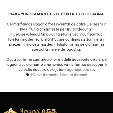
1948 – “UN DIAMANT ESTE PENTRU TOTDEAUNA”
Cel mai faimos slogan a fost inventat de catre De Beers in
1947: “Un diamant este pentru totdeauna”!
Incet, de-a lungul timpului, taieturile vechi au facut loc
taieturii moderne, “briliant”, care continua sa domine si in
prezent, fiind cea mai des intalnita forma de diamant, in
special la inelele de logodna.
Daca sunteti in cautarea unor modele deosebite de inel de
logodna cu diamante si nu numai, va invitam sa descoperiti
colectia noastra de bijuterii:
ags-bijuterie.ro
.
4C
,
cut
,
diamante
,
taietura diamant