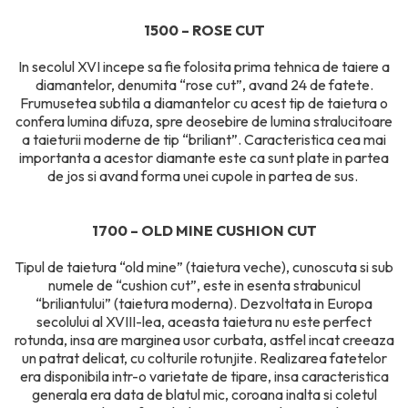
1500 – ROSE CUT
In secolul XVI incepe sa fie folosita prima tehnica de taiere a
diamantelor, denumita “rose cut”, avand 24 de fatete.
Frumusetea subtila a diamantelor cu acest tip de taietura o
confera lumina difuza, spre deosebire de lumina stralucitoare
a taieturii moderne de tip “briliant”. Caracteristica cea mai
importanta a acestor diamante este ca sunt plate in partea
de jos si avand forma unei cupole in partea de sus.
1700 – OLD MINE CUSHION CUT
Tipul de taietura “old mine” (taietura veche), cunoscuta si sub
numele de “cushion cut”, este in esenta strabunicul
“briliantului” (taietura moderna). Dezvoltata in Europa
secolului al XVIII-lea, aceasta taietura nu este perfect
rotunda, insa are marginea usor curbata, astfel incat creeaza
un patrat delicat, cu colturile rotunjite. Realizarea fatetelor
era disponibila intr-o varietate de tipare, insa caracteristica
generala era data de blatul mic, coroana inalta si coletul