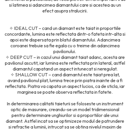
si latimea si adancimea diamantului care si acestea au un
efect asupra stralucirii.
✧
IDEAL CUT – cand un diamant este taiat in proportiile
concordante, lumina este reflectata dintr-o fateta intr-alta si
apoi este dispersata prin blatul diamantului. Adancimea
coroanei trebuie sa fie egala cu o treime din adancimea
pavilionului.
✧
DEEP CUT – in cazul unui diamant taiat adanc, acesta are
pavilionul ascutit, iar lumina este reflectata prin lateral, astfel
diamantul capatand un aspect intunecat si neregulat.
✧
SHALLOW CUT – cand diamantul este taiat prea lat,
avand pavilionul plat, lumina trece prin piatra inainte de a fi
reflectata. Piatra va capata un aspect lucios, ca de sticla, iar
marginea se poate observa reflectata in fatete.
In determinarea calitatii taieturii se foloseste un instrument
optic de masurare, creandu-se un model tridimensional
pentru determinare unghiurilor si a proportiilor ale unui
diamant. Astfel incat sa se optimizeze modul de patrundere
si refractie a luminii, intrucat sa se obtina nivelul maxim de