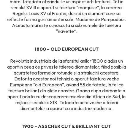
mare, totodata oferindu-le un aspect arhitectural. Tot in
secolul XVIII a aparut si taietura “marquise”, la cererea
Regelui Louis XV al Frantei, dorind un diamant care sa
reflecte forma gurii amantei sale, Madame de Pompadour.
Aceasta mai este cunoscuta si sub numele de taietura
“navette”.
1800 – OLD EUROPEAN CUT
Revolutia industriala de la sfarsitul anilor 1800 a adus un
aport in ceea ce priveste taierea diamantelor, fiind posibila
acuratetea formelor rotunde si a stralucirii acestora.
Datorita acestor noi tehnici a aparut taietura veche
Europeana “old European”, avand 58 de fatete, la fel ca
taietura briliant din zilele noastre. Goana dupa diamante a
aparut odata cu descoperirea minelor din Africa de Sud, la
mijlocul secolului XIX. Totodata arta veche a taierii
diamantelor a aparut ca o industrie moderna.
1900 – ASSCHER CUT & BRILLIANT CUT