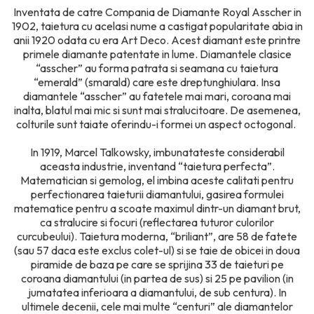
Inventata de catre Compania de Diamante Royal Asscher in
1902, taietura cu acelasi nume a castigat popularitate abia in
anii 1920 odata cu era Art Deco. Acest diamant este printre
primele diamante patentate in lume. Diamantele clasice
“asscher” au forma patrata si seamana cu taietura
“emerald” (smarald) care este dreptunghiulara. Insa
diamantele “asscher” au fatetele mai mari, coroana mai
inalta, blatul mai mic si sunt mai stralucitoare. De asemenea,
colturile sunt taiate oferindu-i formei un aspect octogonal.
In 1919, Marcel Talkowsky, imbunatateste considerabil
aceasta industrie, inventand “taietura perfecta”.
Matematician si gemolog, el imbina aceste calitati pentru
perfectionarea taieturii diamantului, gasirea formulei
matematice pentru a scoate maximul dintr-un diamant brut,
ca stralucire si focuri (reflectarea tuturor culorilor
curcubeului). Taietura moderna, “briliant”, are 58 de fatete
(sau 57 daca este exclus colet-ul) si se taie de obicei in doua
piramide de baza pe care se sprijina 33 de taieturi pe
coroana diamantului (in partea de sus) si 25 pe pavilion (in
jumatatea inferioara a diamantului, de sub centura). In
ultimele decenii, cele mai multe “centuri” ale diamantelor