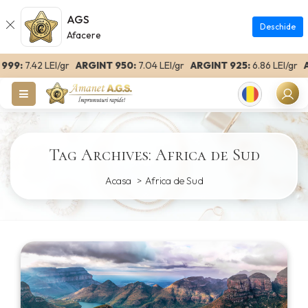
AGS
Deschide
Afacere
99:
7.42 LEI/gr
ARGINT 950:
7.04 LEI/gr
ARGINT 925:
6.86 LEI/gr
AR
Romanian
Tag Archives: Africa de Sud
Acasa
Africa de Sud