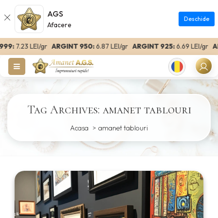
AGS
Deschide
Afacere
99:
7.23 LEI/gr
ARGINT 950:
6.87 LEI/gr
ARGINT 925:
6.69 LEI/gr
ARG
Romanian
Tag Archives: amanet tablouri
Acasa
amanet tablouri