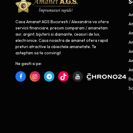
S
Am
Casa Amanet AGS Bucuresti / Alexandria va ofera
Am
servicii financiare, precum cumparam / amanetam
Am
aur, argint, bijuterii si diamante, ceasuri de lux,
electronice. Casa noastra de amanet ofera rapid
Am
preturi atractive la obiectele amanetate. Te
Am
asteptam sa te convingi!
Am
Ne gasiti si pe:
Am
B
Sc