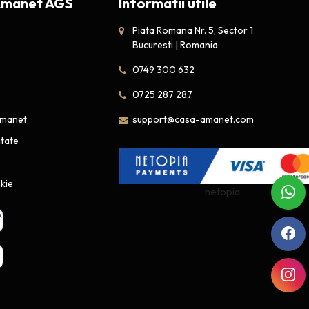
Amanet AGS
Informatii utile
Piata Romana Nr. 5, Sector 1
Bucuresti | Romania
0749 300 632
0725 287 287
amanet
support@casa-amanet.com
itate
okie
netopia