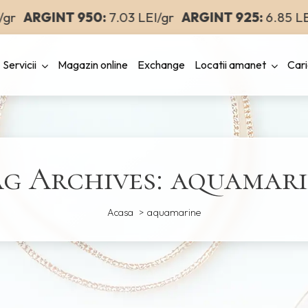
r
ARGINT 950:
7.03 LEI/gr
ARGINT 925:
6.85 LEI/
Servicii
Magazin online
Exchange
Locatii amanet
Cari
g Archives: aquamar
Acasa
aquamarine