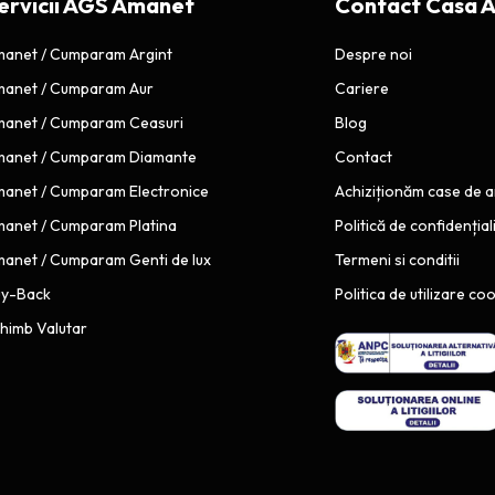
ervicii AGS Amanet
Contact Casa 
L
a
U
c
anet / Cumparam Argint
Despre noi
N
u
anet / Cumparam Aur
Cariere
I
m
anet / Cumparam Ceasuri
Blog
I
s
u
M
anet / Cumparam Diamante
Contact
g
A
anet / Cumparam Electronice
Achiziționăm case de 
e
R
anet / Cumparam Platina
Politică de confidențial
r
T
anet / Cumparam Genti de lux
Termeni si conditii
e
I
a
uy-Back
E
Politica de utilizare co
z
himb Valutar
a
s
i
d
e
n