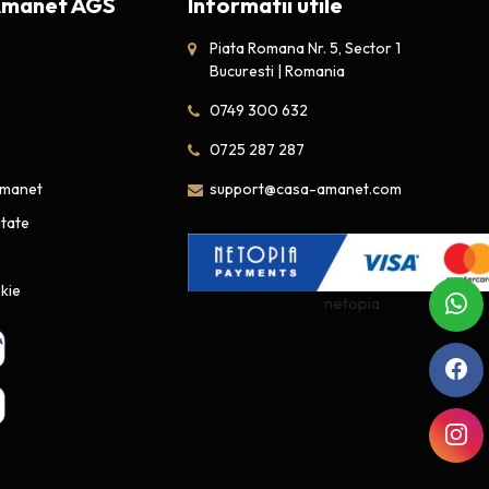
Amanet AGS
Informatii utile
Piata Romana Nr. 5, Sector 1
Bucuresti | Romania
0749 300 632
0725 287 287
amanet
support@casa-amanet.com
itate
okie
netopia