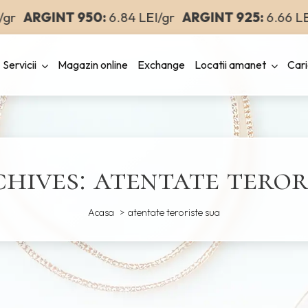
r
ARGINT 950:
6.84 LEI/gr
ARGINT 925:
6.66 LEI/
Servicii
Magazin online
Exchange
Locatii amanet
Cari
hives: atentate teror
Acasa
atentate teroriste sua