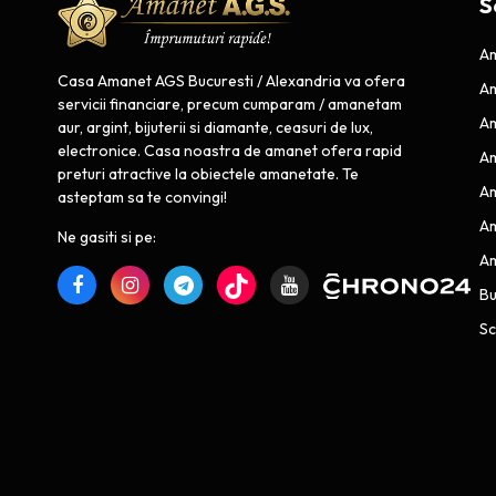
S
Am
Casa Amanet AGS Bucuresti / Alexandria va ofera
Am
servicii financiare, precum cumparam / amanetam
Am
aur, argint, bijuterii si diamante, ceasuri de lux,
electronice. Casa noastra de amanet ofera rapid
Am
preturi atractive la obiectele amanetate. Te
Am
asteptam sa te convingi!
Am
Ne gasiti si pe:
Am
B
Sc