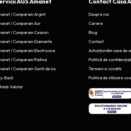
ervicii AGS Amanet
Contact Casa 
A
t
T
e
anet / Cumparam Argint
Despre noi
A
r
anet / Cumparam Aur
Cariere
A
o
anet / Cumparam Ceasuri
Blog
U
r
i
A
anet / Cumparam Diamante
Contact
s
V
anet / Cumparam Electronice
Achiziționăm case de 
t
U
anet / Cumparam Platina
Politică de confidențial
e
T
anet / Cumparam Genti de lux
Termeni si conditii
d
L
i
uy-Back
O
Politica de utilizare co
s
C
himb Valutar
t
D
r
O
u
U
g
A
t
E
u
V