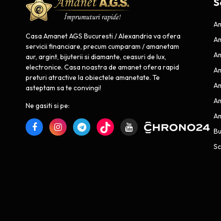
S
Am
Casa Amanet AGS Bucuresti / Alexandria va ofera
Am
servicii financiare, precum cumparam / amanetam
Am
aur, argint, bijuterii si diamante, ceasuri de lux,
electronice. Casa noastra de amanet ofera rapid
Am
preturi atractive la obiectele amanetate. Te
Am
asteptam sa te convingi!
Am
Ne gasiti si pe:
Am
B
Sc