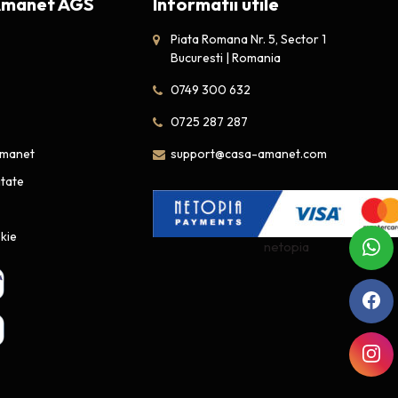
Amanet AGS
Informatii utile
Piata Romana Nr. 5, Sector 1
Bucuresti | Romania
0749 300 632
0725 287 287
amanet
support@casa-amanet.com
itate
okie
netopia