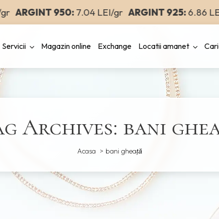
r
ARGINT 950:
7.04 LEI/gr
ARGINT 925:
6.86 LEI/
Servicii
Magazin online
Exchange
Locatii amanet
Cari
g Archives: bani gheat
Acasa
bani gheață