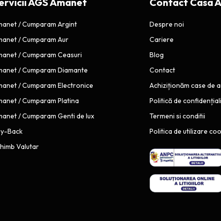
ervicii AGS Amanet
Contact Casa 
L
ș
U
t
anet / Cumparam Argint
Despre noi
Ț
e
anet / Cumparam Aur
Cariere
I
a
anet / Cumparam Ceasuri
Blog
A
p
t
R
anet / Cumparam Diamante
Contact
ă
A
anet / Cumparam Electronice
Achiziționăm case de 
.
P
anet / Cumparam Platina
Politică de confidențial
S
I
anet / Cumparam Genti de lux
Termeni si conditii
e
D
î
uy-Back
Ă
Politica de utilizare co
n
P
himb Valutar
t
E
â
N
m
T
p
R
l
U
ă
A