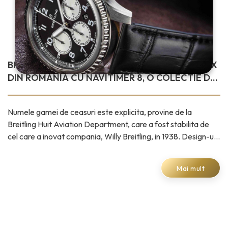
BREITLING INTRA PE PIATA CEASURILOR DE LUX
DIN ROMANIA CU NAVITIMER 8, O COLECTIE DE
CINCI MODELE DE CEASURI CARE IMBINA UN
DESIGN CONTEMPORAN CU ELEGANTA
Numele gamei de ceasuri este explicita, provine de la
CLASICA
Breitling Huit Aviation Department, care a fost stabilita de
cel care a inovat compania, Willy Breitling, in 1938. Design-ul
ceasurilor reaminteste de
Mai mult