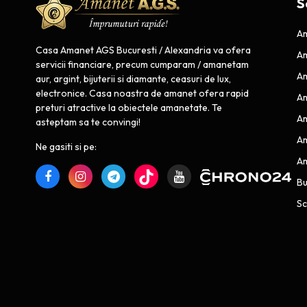
S
Am
Casa Amanet AGS Bucuresti / Alexandria va ofera
Am
servicii financiare, precum cumparam / amanetam
Am
aur, argint, bijuterii si diamante, ceasuri de lux,
electronice. Casa noastra de amanet ofera rapid
Am
preturi atractive la obiectele amanetate. Te
Am
asteptam sa te convingi!
Am
Ne gasiti si pe:
Am
B
Sc