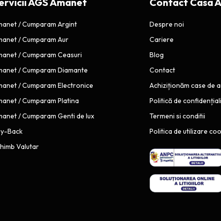
ervicii AGS Amanet
Contact Casa 
C
r
A
e
anet / Cumparam Argint
Despre noi
N
n
anet / Cumparam Aur
Cariere
I
u
anet / Cumparam Ceasuri
Blog
S
m
i
M
anet / Cumparam Diamante
Contact
t
D
anet / Cumparam Electronice
Achiziționăm case de 
a
E
anet / Cumparam Platina
Politică de confidențial
l
C
anet / Cumparam Genti de lux
Termeni si conditii
a
E
n
uy-Back
A
Politica de utilizare co
i
S
himb Valutar
v
M
e
E
l
C
m
A
o
N
n
I