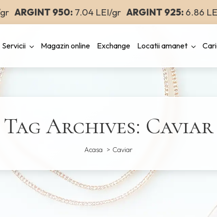
r
ARGINT 950:
7.04 LEI/gr
ARGINT 925:
6.86 LEI/
Servicii
Magazin online
Exchange
Locatii amanet
Cari
Tag Archives: Caviar
Acasa
Caviar