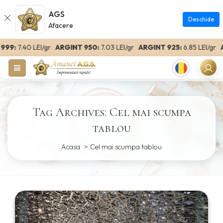
AGS
Deschide
Afacere
99:
7.40 LEI/gr
ARGINT 950:
7.03 LEI/gr
ARGINT 925:
6.85 LEI/gr
AR
Romanian
Tag Archives: Cel mai scumpa
tablou
Acasa
Cel mai scumpa tablou