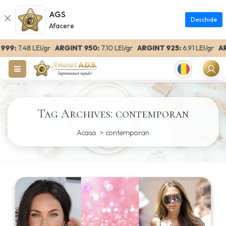
AGS
Deschide
Afacere
99:
7.48 LEI/gr
ARGINT 950:
7.10 LEI/gr
ARGINT 925:
6.91 LEI/gr
ARG
Romanian
Tag Archives: contemporan
Acasa
contemporan