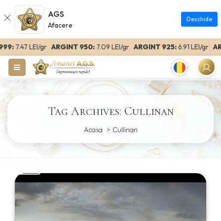
AGS
Deschide
Afacere
99:
7.47 LEI/gr
ARGINT 950:
7.09 LEI/gr
ARGINT 925:
6.91 LEI/gr
ARG
Romanian
Tag Archives: Cullinan
Acasa
Cullinan