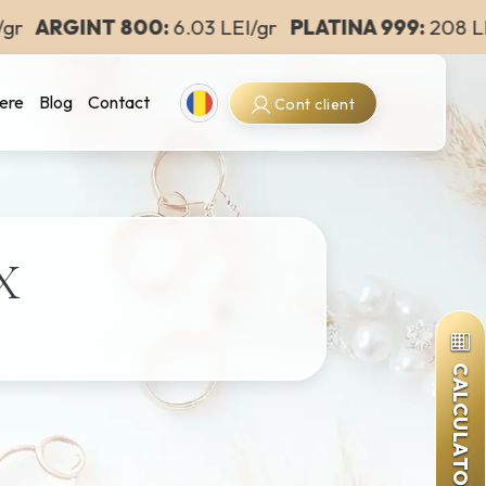
r
ARGINT 800:
6.03 LEI/gr
PLATINA 999:
208 LEI
Romanian
ere
Blog
Contact
Cont client
X
CALCULATOR