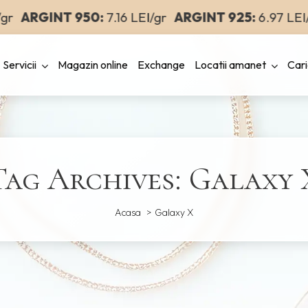
r
ARGINT 950:
7.16 LEI/gr
ARGINT 925:
6.97 LEI/g
Servicii
Magazin online
Exchange
Locatii amanet
Cari
Tag Archives: Galaxy 
Acasa
Galaxy X