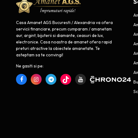
S
Am
Casa Amanet AGS Bucuresti / Alexandria va ofera
Am
servicii financiare, precum cumparam / amanetam
Am
aur, argint, bijuterii si diamante, ceasuri de lux,
electronice. Casa noastra de amanet ofera rapid
Am
preturi atractive la obiectele amanetate. Te
Am
asteptam sa te convingi!
Am
Ne gasiti si pe:
Am
B
Sc