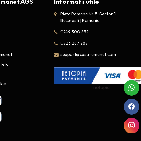
Amanet AGS
Informatii utile
Piata Romana Nr. 5, Sector 1
Bucuresti | Romania
0749 300 632
0725 287 287
amanet
support@casa-amanet.com
itate
okie
netopia