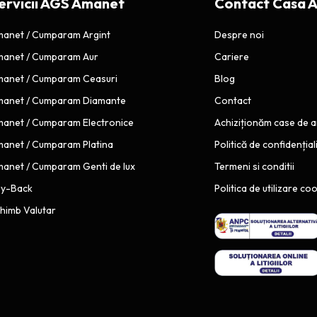
ervicii AGS Amanet
Contact Casa 
E
d
X
e
anet / Cumparam Argint
Despre noi
I
s
anet / Cumparam Aur
Cariere
B
p
anet / Cumparam Ceasuri
Blog
I
r
e
L
anet / Cumparam Diamante
Contact
c
–
anet / Cumparam Electronice
Achiziționăm case de 
o
S
anet / Cumparam Platina
Politică de confidențial
n
A
anet / Cumparam Genti de lux
Termeni si conditii
c
M
e
uy-Back
S
Politica de utilizare co
p
U
himb Valutar
t
N
u
G
l
G
m
A
o
L
b
A