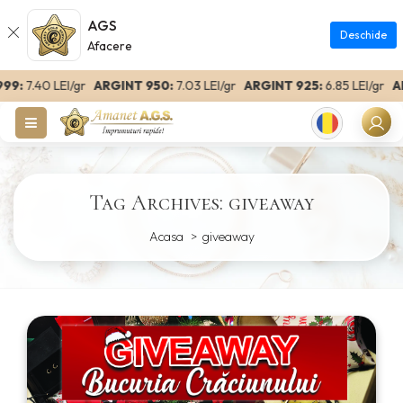
AGS
Deschide
Afacere
9:
7.40 LEI/gr
ARGINT 950:
7.03 LEI/gr
ARGINT 925:
6.85 LEI/gr
ARGI
Romanian
Tag Archives: giveaway
Acasa
giveaway