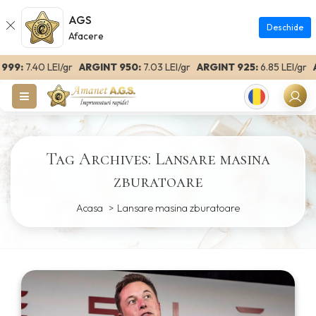
AGS
Deschide
Afacere
99:
7.40 LEI/gr
ARGINT 950:
7.03 LEI/gr
ARGINT 925:
6.85 LEI/gr
AR
Romanian
Tag Archives: Lansare masina
zburatoare
Acasa
Lansare masina zburatoare