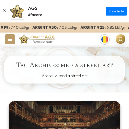
AGS
Deschide
Afacere
99:
7.40 LEI/gr
ARGINT 950:
7.03 LEI/gr
ARGINT 925:
6.85 LEI/gr
AR
Romanian
Tag Archives: media street art
Acasa
media street art