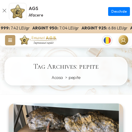
AGS
Deschide
Afacere
99:
7.42 LEI/gr
ARGINT 950:
7.04 LEI/gr
ARGINT 925:
6.86 LEI/gr
AR
Romanian
Tag Archives: pepite
Acasa
pepite