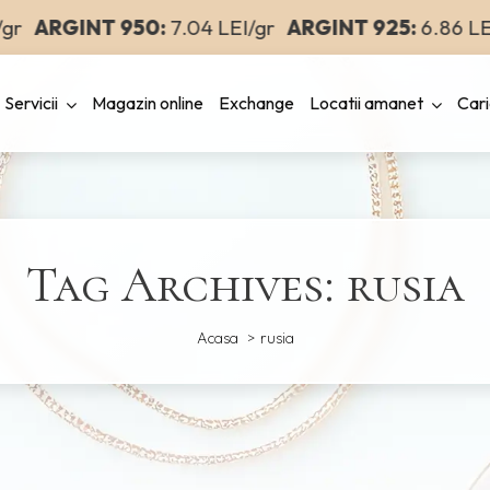
ARGINT 950:
7.04 LEI/gr
ARGINT 925:
6.86 LEI/
Servicii
Magazin online
Exchange
Locatii amanet
Cari
Tag Archives: rusia
Acasa
rusia