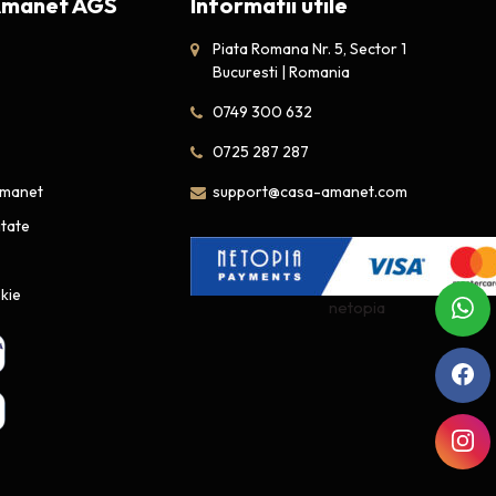
Amanet AGS
Informatii utile
Piata Romana Nr. 5, Sector 1
Bucuresti | Romania
0749 300 632
0725 287 287
amanet
support@casa-amanet.com
itate
okie
netopia