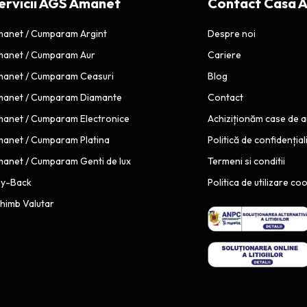
ervicii AGS Amanet
Contact Casa 
anet / Cumparam Argint
Despre noi
anet / Cumparam Aur
Cariere
anet / Cumparam Ceasuri
Blog
anet / Cumparam Diamante
Contact
anet / Cumparam Electronice
Achiziționăm case de 
anet / Cumparam Platina
Politică de confidențial
anet / Cumparam Genti de lux
Termeni si conditii
uy-Back
Politica de utilizare co
himb Valutar