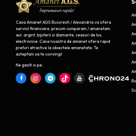
S
Am
Casa Amanet AGS Bucuresti / Alexandria va ofera
Am
servicii financiare, precum cumparam / amanetam
Am
aur, argint, bijuterii si diamante, ceasuri de lux,
electronice. Casa noastra de amanet ofera rapid
Am
preturi atractive la obiectele amanetate. Te
Am
asteptam sa te convingi!
Am
Ne gasiti si pe:
Am
B
Sc