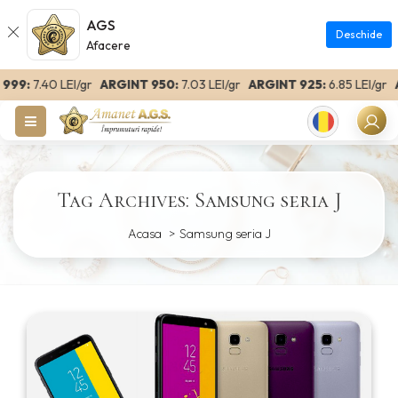
AGS
Deschide
Afacere
99:
7.40 LEI/gr
ARGINT 950:
7.03 LEI/gr
ARGINT 925:
6.85 LEI/gr
AR
Romanian
Tag Archives: Samsung seria J
Acasa
Samsung seria J