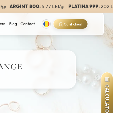
r
ARGINT 800:
5.77 LEI/gr
PLATINA 999:
202 LEI
Romanian
ere
Blog
Contact
Cont client
ange
CALCULATOR