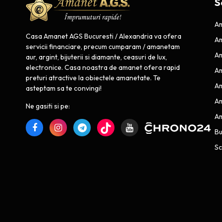
S
Am
Casa Amanet AGS Bucuresti / Alexandria va ofera
Am
servicii financiare, precum cumparam / amanetam
Am
aur, argint, bijuterii si diamante, ceasuri de lux,
electronice. Casa noastra de amanet ofera rapid
Am
preturi atractive la obiectele amanetate. Te
Am
asteptam sa te convingi!
Am
Ne gasiti si pe:
Am
B
Sc