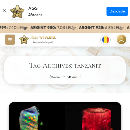
AGS
Deschide
Afacere
9:
7.40 LEI/gr
ARGINT 950:
7.03 LEI/gr
ARGINT 925:
6.85 LEI/gr
ARG
Romanian
Tag Archives: tanzanit
Acasa
tanzanit