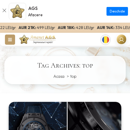
AGS
Deschide
Afacere
2 LEI/gr
AUR 21K:
499 LEI/gr
AUR 18K:
428 LEI/gr
AUR 14K:
334 LEI/g
Romanian
Tag Archives: top
Acasa
top