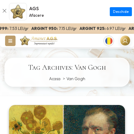
AGS
Deschide
Afacere
99:
7.53 LEI/gr
ARGINT 950:
7.15 LEI/gr
ARGINT 925:
6.97 LEI/gr
ARGI
Romanian
Tag Archives: Van Gogh
Acasa
Van Gogh