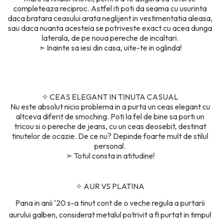
completeaza reciproc. Astfel iti poti da seama cu usurinta
daca bratara ceasului arata neglijent in vestimentatia aleasa,
sau daca nuanta acesteia se potriveste exact cu acea dunga
laterala, de pe noua pereche de incaltari.
➣
Inainte sa iesi din casa, uite-te in oglinda!
✧
CEAS ELEGANT IN TINUTA CASUAL
Nu este absolut nicio problema in a purta un ceas elegant cu
altceva diferit de smoching. Poti la fel de bine sa porti un
tricou si o pereche de jeans, cu un ceas deosebit, destinat
tinutelor de ocazie. De ce nu? Depinde foarte mult de stilul
personal.
➣
Totul consta in atitudine!
✧
AUR VS PLATINA
Pana in anii ‘20 s-a tinut cont de o veche regula a purtarii
aurului galben, considerat metalul potrivit a fi purtat in timpul