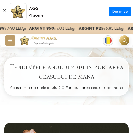
AGS
Deschide
Afacere
:
7.40 LEI/gr
ARGINT 950:
7.03 LEI/gr
ARGINT 925:
6.85 LEI/gr
ARGI
Romanian
Tendintele anului 2019 in purtarea
ceasului de mana
Acasa
Tendintele anului 2019 in purtarea ceasului de mana