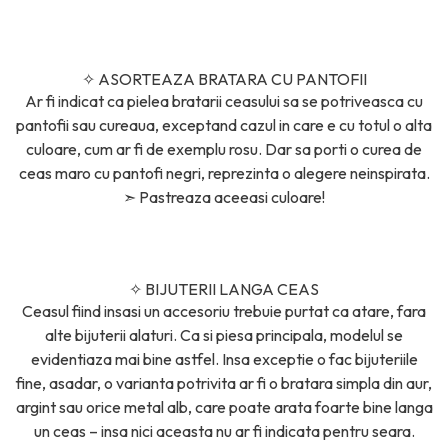
✧
ASORTEAZA BRATARA CU PANTOFII
Ar fi indicat ca pielea bratarii ceasului sa se potriveasca cu
pantofii sau cureaua, exceptand cazul in care e cu totul o alta
culoare, cum ar fi de exemplu rosu. Dar sa porti o curea de
ceas maro cu pantofi negri, reprezinta o alegere neinspirata.
➣
Pastreaza aceeasi culoare!
✧
BIJUTERII LANGA CEAS
Ceasul fiind insasi un accesoriu trebuie purtat ca atare, fara
alte bijuterii alaturi. Ca si piesa principala, modelul se
evidentiaza mai bine astfel. Insa exceptie o fac bijuteriile
fine, asadar, o varianta potrivita ar fi o bratara simpla din aur,
argint sau orice metal alb, care poate arata foarte bine langa
un ceas – insa nici aceasta nu ar fi indicata pentru seara.