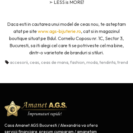
➣
LESS is MORE!
Daca esti in cautarea unui model de ceas nou, te asteptam
atat pe site
www.ags-bijuterie.ro
, cat si in magazinul
boutique situat pe Bdul. Corneliu Coposu nr. 1C, Sector 3,
Bucuresti, sa iti alegi cel care ti se potriveste cel ma bine,
dintr-o varietate de branduri si stiluri.
accesorii
,
ceas
,
ceas de mana
,
fashion
,
moda
,
tendinta
,
trend
Casa Amanet AGS Bucuresti / Alexandria va ofera
servicii financiare, precum cumparam / amanetam