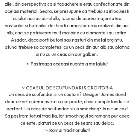
zilei, din perspectiva ca si tabacherele erau confectionate din
acelasi material. Seara, se presupune ca trebuia sa inlocuiesti
cu platina sau aurul alb, tocmai de aceea majoritatea
nasturilor si butonilor destinati camasilor erau realizati din aur
alb, caci se potriveste mult mai bine cu diamante sau safire.
Asadar, daca porti butoni sau nasturi din metal argintiu,
atunci trebuie sa completezi cu un ceas din aur alb sau platina
si nu cu un ceas din aur galben.
➣
Pastreaza aceeasi nuanta a metalului!
✧
CEASUL DE SCUFUNDARI & CROITORIA
Un ceas de scufundari si un costum? Desigur! James Bond
doar ce ne-a demonstrat ca se poate, chiar completandu-se
perfect. Un ceas de scufundari si un smoching? In niciun caz!
Sa pastram totusi traditia, iar smochingul sa ramana pur ceea
ce este, alaturi de un ceas de seara sau deloc.
➣
Ramai traditionalist!